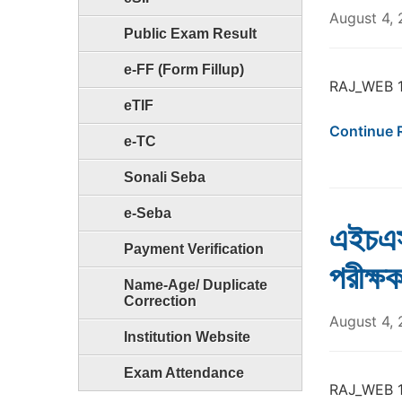
August 4,
Public Exam Result
e-FF (Form Fillup)
RAJ_WEB 1
eTIF
Continue 
e-TC
Sonali Seba
e-Seba
এইচএস
Payment Verification
পরীক্
Name-Age/ Duplicate
Correction
August 4,
Institution Website
Exam Attendance
RAJ_WEB 