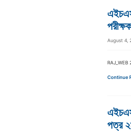
এইচএস
পরীক্
August 4,
RAJ_WEB 
Continue 
এইচএসস
পত্র ২