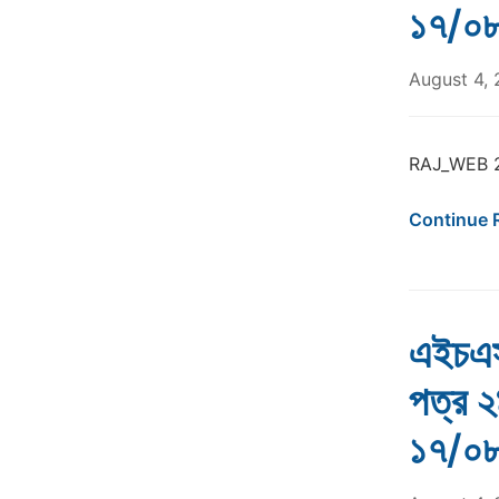
১৭/০
August 4,
RAJ_WEB 
Continue 
এইচএসস
পত্র ২
১৭/০