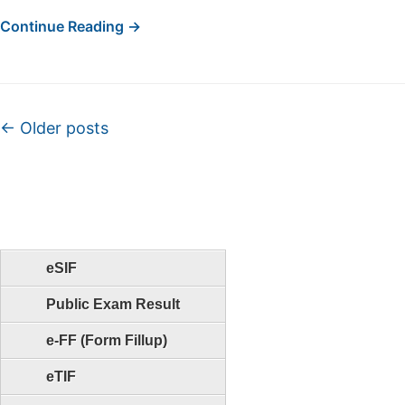
Continue Reading →
Post navigation
←
Older posts
eSIF
Public Exam Result
e-FF (Form Fillup)
eTIF