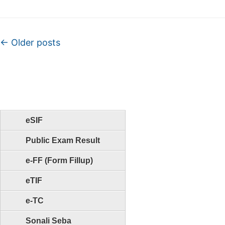
Post navigation
←
Older posts
eSIF
Public Exam Result
e-FF (Form Fillup)
eTIF
e-TC
Sonali Seba