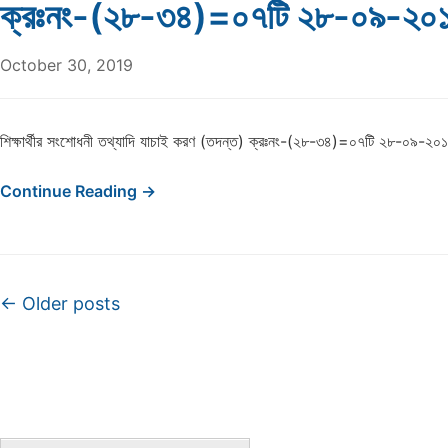
ক্রঃনং-(২৮-৩৪)=০৭টি ২৮-০৯-২০
October 30, 2019
শিক্ষার্থীর সংশোধনী তথ্যাদি যাচাই করণ (তদন্ত) ক্রঃনং-(২৮-৩৪)=০৭টি ২৮-০৯-২০
Continue Reading →
Post navigation
←
Older posts