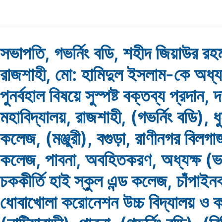
সভাপতি, গভর্নিং বডি, শহীদ জিয়াউর র
রাজশাহী, মো: হামিদুল ইসলাম-কে অধ্যক
পুনর্বহাল বিষয়ে সুস্পষ্ট বক্তব্য প্রদান, 
মহাবিদ্যালয়, রাজশাহী, (গভর্নিং বডি), ধ
কলেজ, (মঞ্জুরী), বগুড়া, রাণীনগর বিলগাজ
কলেজ, পাবনা, অবহিতকরণ, অধ্যক্ষ (ভা
চককীর্তি হাই স্কুল এন্ড কলেজ, চাঁপাইনব
ধোবাখোলা করোনেশন উচ্চ বিদ্যালয় ও 