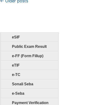
Post navigation
←
Older posts
eSIF
Public Exam Result
e-FF (Form Fillup)
eTIF
e-TC
Sonali Seba
e-Seba
Payment Verification