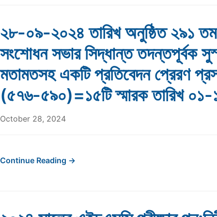
২৮-০৯-২০২৪ তারিখ অনুষ্ঠিত ২৯১ তম
সংশোধন সভার সিদ্ধান্ত তদন্তপূর্বক সুস্
মতামতসহ একটি প্রতিবেদন প্রেরণ প্রসঙ
(৫৭৬-৫৯০)=১৫টি স্মারক তারিখ ০১
October 28, 2024
Continue Reading →