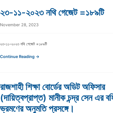
২৩-১১-২০২৩ নথি গেজেট =১৮৯টি
November 28, 2023
২৩-১১-২০২৩ নথি গেজেট =১৮৯টি
Continue Reading →
রাজশাহী শিক্ষা বোর্ডের অডিট অফিসার
(দায়িত্বপ্রাপ্ত) মানীক চন্দ্র সেন এর ব
ভ্রমণের অনুমতি প্রসঙ্গে।