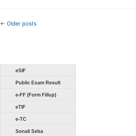
Post navigation
←
Older posts
eSIF
Public Exam Result
e-FF (Form Fillup)
eTIF
e-TC
Sonali Seba