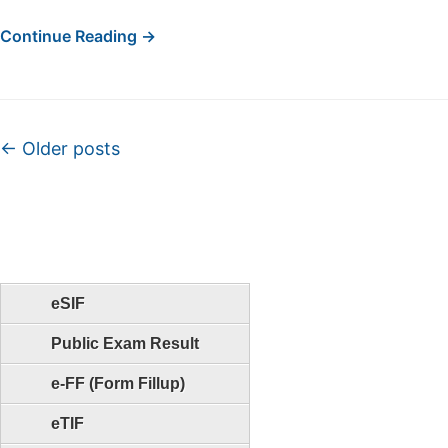
Continue Reading →
Post navigation
←
Older posts
eSIF
Public Exam Result
e-FF (Form Fillup)
eTIF