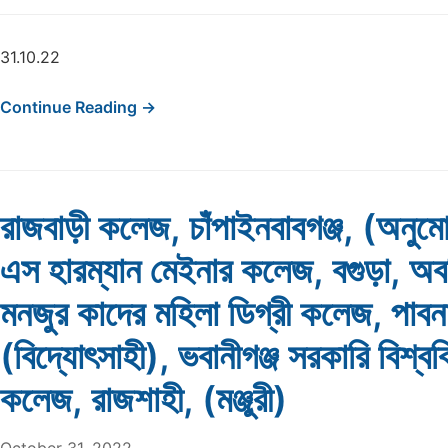
31.10.22
Continue Reading →
রাজবাড়ী কলেজ, চাঁপাইনবাবগঞ্জ, (অনু
এস হারম্যান মেইনার কলেজ, বগুড়া, অ
মনজুর কাদের মহিলা ডিগ্রী কলেজ, পাবন
(বিদ্যোৎসাহী), ভবানীগঞ্জ সরকারি বিশ্বব
কলেজ, রাজশাহী, (মঞ্জুরী)