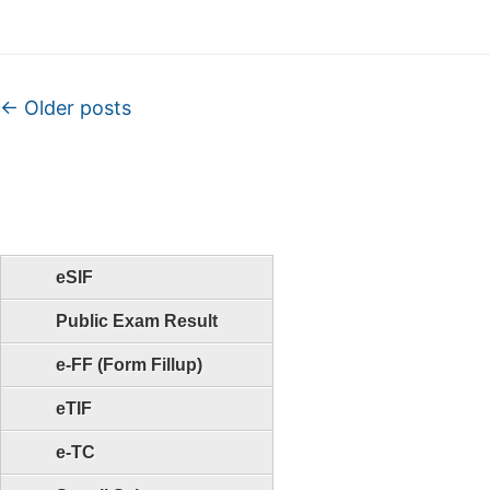
Post navigation
←
Older posts
eSIF
Public Exam Result
e-FF (Form Fillup)
eTIF
e-TC