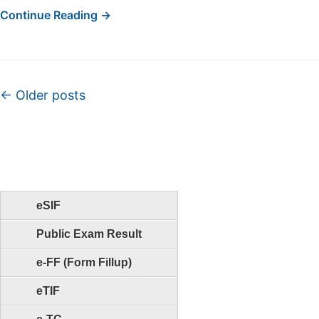
Continue Reading →
Post navigation
←
Older posts
eSIF
Public Exam Result
e-FF (Form Fillup)
eTIF