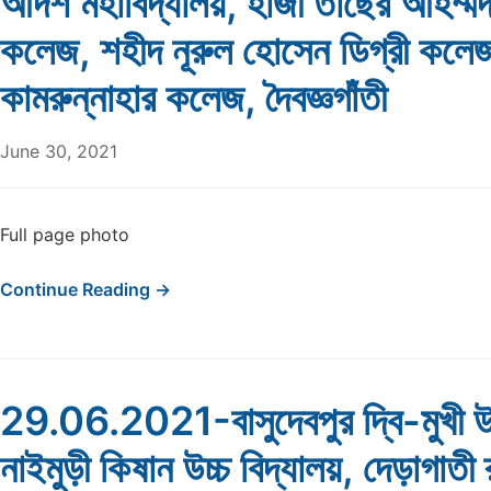
আদর্শ মহাবিদ্যালয়, হাজী তাছের আহম্ম
কলেজ, শহীদ নূরুল হোসেন ডিগ্রী কলেজ
কামরুন্নাহার কলেজ, দৈবজ্ঞগাঁতী
June 30, 2021
Full page photo
Continue Reading →
29.06.2021-বাসুদেবপুর দ্বি-মুখী উচ্
নাইমুড়ী কিষান উচ্চ বিদ্যালয়, দেড়াগাতী র