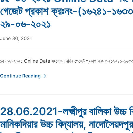
গেজেট প্রকাশ ক্রঃনং-(১৬২৪১-১৬৩
২৯-০৬-২০২১
June 30, 2021
১৫-০৬-২০২১ Online Data সংশোধন নথির গেজেট প্রকাশ ক্রঃনং-(১৬২৪১-১৬৩
Continue Reading →
28.06.2021-লক্ষ্মীপুর বালিকা উচ্চ ব
মানিকদিয়ার উচ্চ বিদ্যালয়, নাদোসৈয়দপ