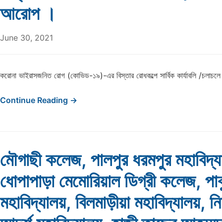
আরোপ ।
June 30, 2021
করোনা ভাইরাসজনিত রোগ (কােভিড-১৯)-এর বিস্তার রোধকল্পে সার্বিক কার্যাবলি /চলাচ
Continue Reading →
মৌগাছী কলেজ, পালপুর ধরমপুর মহাবিদ্য
ধোপাপাড়া মেমোরিয়াল ডিগ্রী কলেজ, পাক
মহাবিদ্যালয়, বিলমাড়ীয়া মহাবিদ্যালয়, ন