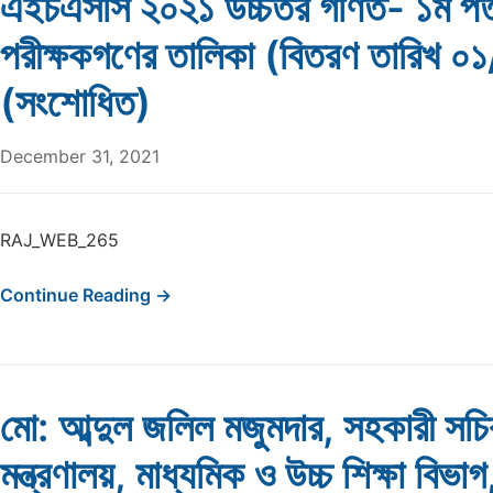
এইচএসসি ২০২১ উচ্চতর গণিত- ১ম পত
পরীক্ষকগণের তালিকা (বিতরণ তারিখ 
(সংশোধিত)
December 31, 2021
RAJ_WEB_265
Continue Reading →
মো: আব্দুল জলিল মজুমদার, সহকারী সচিব
মন্ত্রণালয়, মাধ্যমিক ও উচ্চ শিক্ষা বি