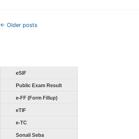
Post navigation
←
Older posts
eSIF
Public Exam Result
e-FF (Form Fillup)
eTIF
e-TC
Sonali Seba