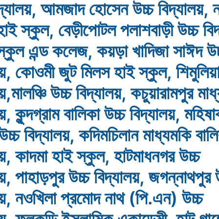
িদ্যালয়, আমজাদ হোসেন উচ্চ বিদ্যালয়, 
াই স্কুল, বেড়ীপোটল পলাশবাড়ী উচ্চ বিদ
্কুল এন্ড কলেজ, কয়ড়া খাদিজা সাঈদ উচ
লয়, কোওমী জুট মিলস হাই স্কুল, শিমুলিয়া
য়,মালঞ্চি উচ্চ বিদ্যালয়, কচুয়ারামপুর মাধ
য়, কুন্দগ্রাম বালিকা উচ্চ বিদ্যালয়, মহিষা
 উচ্চ বিদ্যালয়, কদিমচিলান মাধ্যমকি বাল
লয়, কাদমা হাই স্কুল, হাটমাধনগর উচ্চ
য়, পাহাড়পুর উচ্চ বিদ্যালয়, জগন্নাথপুর 
লয়, নওখিলা প্রমোদ নাথ (পি.এন) উচ্চ