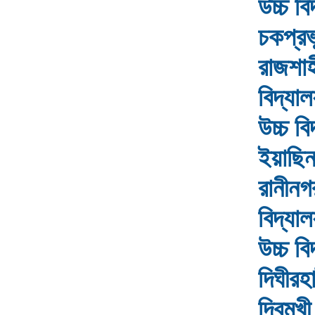
উচ্চ ব
চকপ্রভু
রাজশাহী
বিদ্যা
উচ্চ বি
ইয়াছিনপ
রানীনগর
বিদ্যাল
উচ্চ ব
দিঘীরহ
দ্বিমু