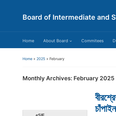
Board of Intermediate and 
Home
About Board
Commitees
D
Home
»
2025
»
February
Monthly Archives:
February 2025
বীরশ্রে
চাঁপা
eSIF