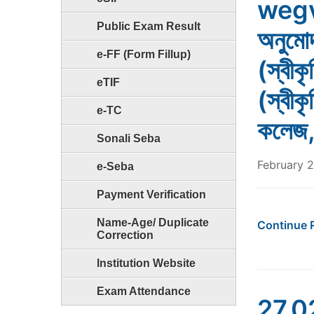
wegv),
Public Exam Result
অনুমো
e-FF (Form Fillup)
(স্বীক
eTIF
(স্বীক
e-TC
কলেজ,
Sonali Seba
February 2
e-Seba
Payment Verification
Name-Age/ Duplicate
Continue 
Correction
Institution Website
Exam Attendance
27.02