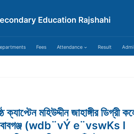
Secondary Education Rajshahi
epartments
Fees
Attendance
Result
Admi
ষ্ঠ ক্যাপ্টেন মহিউদ্দীন জাহাঙ্গীর ডিগ্রী ক
ইনবাবগঞ্জ (wdb¨vÝ e¨vswKs I