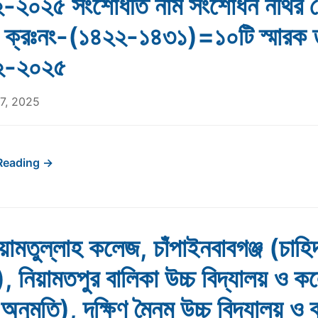
-২০২৫ সংশোধীত নাম সংশোধন নথির 
শ ক্রঃনং-(১৪২২-১৪৩১)=১০টি স্মারক 
২-২০২৫
7, 2025
Reading →
েয়ামতুল্লাহ কলেজ, চাঁপাইনবাবগঞ্জ (চাহি
), নিয়ামতপুর বালিকা উচ্চ বিদ্যালয় ও ক
(অনুমতি), দক্ষিণ মৈনম উচ্চ বিদ্যালয় ও