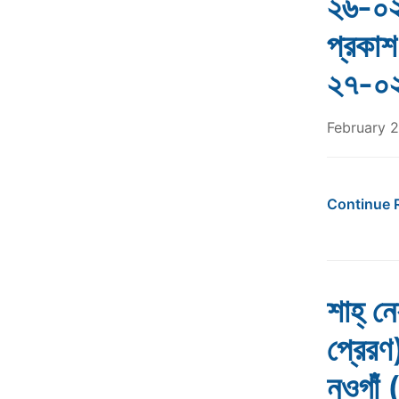
২৬-০২
প্রকা
২৭-০
February 2
Continue 
শাহ্ ন
প্রেরণ
নওগাঁ 