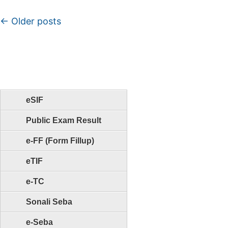
Post navigation
←
Older posts
eSIF
Public Exam Result
e-FF (Form Fillup)
eTIF
e-TC
Sonali Seba
e-Seba