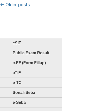
Post navigation
←
Older posts
eSIF
Public Exam Result
e-FF (Form Fillup)
eTIF
e-TC
Sonali Seba
e-Seba