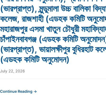
(ভারপ্রাপ্ত), মুন্ডুমালা উচ্চ বালিকা বিদ্
কলেজ, রাজশাহী (এডহক কমিটি অনুমোদন
মহারাজপুর এসমা খাতুন চৌধুরী মহাবিদ্য
চাঁপাইনবাবগঞ্জ (এডহক কমিটি অনুমোদন)
(ভারপ্রাপ্ত), ভায়ালক্ষীপুর বুধিরহাট ক
(এডহক কমিটি অনুমোদন)
July 22, 2026
Continue Reading →