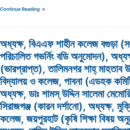
Continue Reading →
অধ্যক্ষ, বিএএফ শাহীন কলেজ বগুড়া (সং
পরিচালিত গভর্নিং বডি অনুমোদন), অধ্যক
(ভারপ্রাপ্ত), তালিমনগর শাহ্ মাহতাব উদ্
বিদ্যালয় ও কলেজ, পাবনা (এডহক কমিট
অধ্যক্ষ, ডাঃ শামস্ উদ্দিন সালেমা মেম
সিরাজগঞ্জ (কারন দর্শানো), অধ্যক্ষ, মুক্
কলেজ, জয়পুরহাট (কৃষি শিক্ষা বিষয় অন