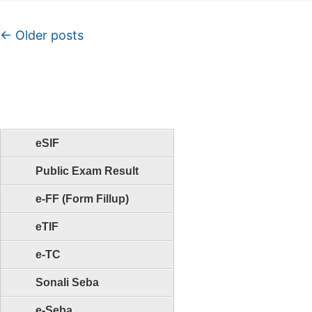
Post navigation
←
Older posts
eSIF
Public Exam Result
e-FF (Form Fillup)
eTIF
e-TC
Sonali Seba
e-Seba