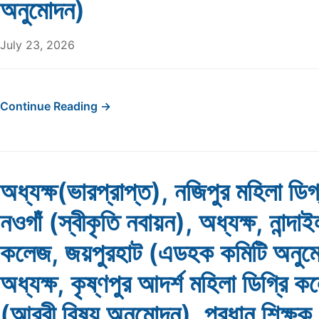
অনুমোদন)
July 23, 2026
Continue Reading →
অধ্যক্ষ(ভারপ্রাপ্ত), নজিপুর মহিলা ডি
নওগাঁ (স্বীকৃতি নবায়ন), অধ্যক্ষ, নান্দাই
কলেজ, জয়পুরহাট (এডহক কমিটি অনুম
অধ্যক্ষ, কৃষ্ণপুর আদর্শ মহিলা ডিগ্রি 
(আরবী বিষয় অনুমোদন), প্রধান শিক্ষক