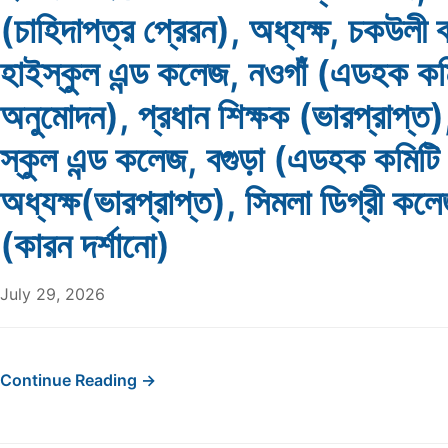
(চাহিদাপত্র প্রেরন), অধ্যক্ষ, চকউলী বহ
হাইস্কুল এন্ড কলেজ, নওগাঁ (এডহক কম
অনুমোদন), প্রধান শিক্ষক (ভারপ্রাপ্ত)
স্কুল এন্ড কলেজ, বগুড়া (এডহক কমিটি
অধ্যক্ষ(ভারপ্রাপ্ত), সিমলা ডিগ্রী কলে
(কারন দর্শানো)
July 29, 2026
Continue Reading →