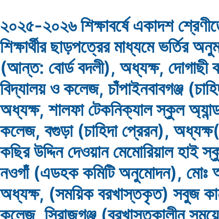
২০২৫-২০২৬ শিক্ষাবর্ষে একাদশ শ্রেণী
শিক্ষার্থীর ছাড়পত্রের মাধ্যমে ভর্তির অনু
(আন্ত: বোর্ড বদলী), অধ্যক্ষ, দোগাছী বরে
বিদ্যালয় ও কলেজ, চাঁপাইনবাবগঞ্জ (চাহি
অধ্যক্ষ, শালফা টেকনিক্যাল স্কুল অ্যান্
কলেজ, বগুড়া (চাহিদা প্রেরন), অধ্যক্ষ(
কছির উদ্দিন দেওয়ান মেমোরিয়াল হাই স
নওগাঁ (এডহক কমিটি অনুমোদন), মোঃ আব
অধ্যক্ষ, (সময়িক বরখাস্তকৃত) সবুজ কানু
কলেজ, সিরাজগঞ্জ (বরখাস্তকালীন সময়ে