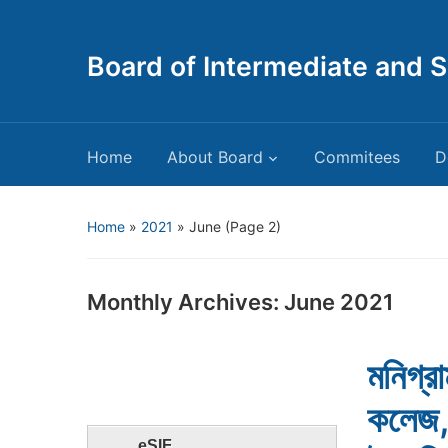
Board of Intermediate and 
Home
About Board
Commitees
D
Home
»
2021
»
June
(Page 2)
Monthly Archives:
June 2021
মনিগ্র
কলেজ, 
eSIF