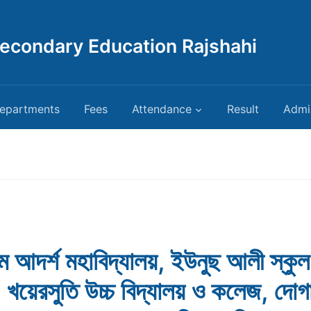
Secondary Education Rajshahi
epartments
Fees
Attendance
Result
Admi
াম আদর্শ মহাবিদ্যালয়, ইউনুছ আলী স্কুল 
খয়েরসুতি উচ্চ বিদ্যালয় ও কলেজ, দোগ