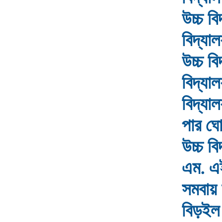
উচ্চ ব
বিদ্যা
উচ্চ ব
বিদ্যাল
বিদ্যা
পার ঘো
উচ্চ ব
এম. এই
সমবায় উ
বিড়ইল 