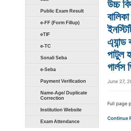
উচ্চ ব
Public Exam Result
বালিকা
e-FF (Form Fillup)
ইনস্টি
eTIF
এ্যান্
e-TC
পাটুল 
Sonali Seba
গার্লস
e-Seba
June 27, 2
Payment Verification
Name-Age/ Duplicate
Correction
Full page 
Institution Website
Continue 
Exam Attendance