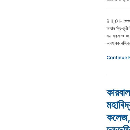
Bill_01– সোনাতল
আবাদ দ্বি-মুখী 
এন স্কুল ও কলেজ
অধ্যাপক নজিবর 
Continue 
কারবাল
মহাবিদ
কলেজ, 
দুড়দুড়