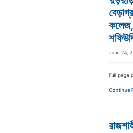
বেড়াগ্র
কলেজ,
শফিউদ্
June 24, 
Full page 
Continue 
রাজশাহী