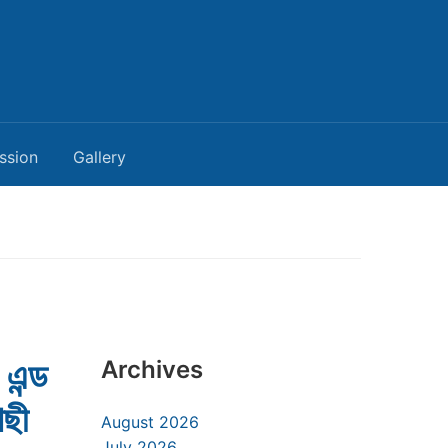
ssion
Gallery
এন্ড
Archives
াছী
August 2026
July 2026