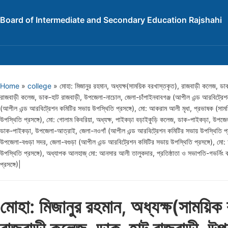
Board of Intermediate and Secondary Education Rajshahi
Home
»
college
»
মোহা: মিজানুর রহমান, অধ্যক্ষ(সাময়িক বরখাস্তকৃত), রাজবাড়ী কলেজ, ডা
রাজবাড়ী কলেজ, ডাক-হাট রাজবাড়ী, উপজেলা-নাচোল, জেলা-চাঁপাইনবাবগঞ্জ (আপীল এন্ড আরবিট্রেশন
(আপীল এন্ড আরবিট্রেশন কমিটির সভায় উপস্থিতি প্রসঙ্গে), মো: আকরাম আলী মৃধা, প্রভাষক (সা
উপস্থিতি প্রসঙ্গে), মো: গোলাম কিবরিয়া, অধ্যক্ষ, পাইকড়া বড়াইকুড়ি কলেজ, ডাক-পাইকড়া, উপজেল
ডাক-পাইকড়া, উপজেলা-আত্রাই, জেলা-নওগাঁ (আপীল এন্ড আরবিট্রেশন কমিটির সভায় উপস্থিতি প্রসঙ্গ
উপজেলা-বগুড়া সদর, জেলা-বগুড়া (আপীল এন্ড আরবিট্রেশন কমিটির সভায় উপস্থিতি প্রসঙ্গে), মো: আ
উপস্থিতি প্রসঙ্গে), অধ্যাপক আলহাজ্ মো: আনসার আলী তালুকদার, প্রতিষ্ঠাতা ও সভাপতি-গভর্নি
প্রসঙ্গে)|
মোহা: মিজানুর রহমান, অধ্যক্ষ(সাময়িক