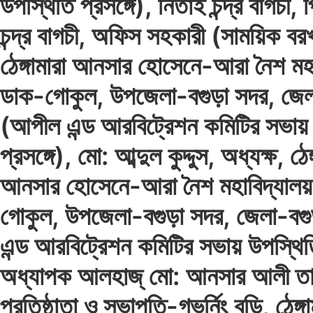
উপস্থিতি প্রসঙ্গে), নিতাই চন্দ্র বাগচী,
চন্দ্র বাগচী, অফিস সহকারী (সাময়িক বর
ঠেঙ্গামারা আনসার হোসেনে-আরা নৈশ মহা
ডাক-গোকুল, উপজেলা-বগুড়া সদর, জেল
(আপীল এন্ড আরবিট্রেশন কমিটির সভায়
প্রসঙ্গে), মো: আব্দুল কুদ্দুস, অধ্যক্ষ, ঠেঙ্
আনসার হোসেনে-আরা নৈশ মহাবিদ্যালয়
গোকুল, উপজেলা-বগুড়া সদর, জেলা-বগ
এন্ড আরবিট্রেশন কমিটির সভায় উপস্থিতি
অধ্যাপক আলহাজ্ মো: আনসার আলী তা
প্রতিষ্ঠাতা ও সভাপতি-গভর্নিং বডি, ঠেঙ্