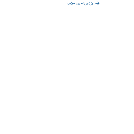
০৩-১০-২০২১
→