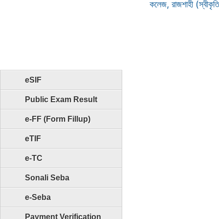
কলেজ, রাজশাহী (স্বীকৃ
eSIF
Public Exam Result
e-FF (Form Fillup)
eTIF
e-TC
Sonali Seba
e-Seba
Payment Verification