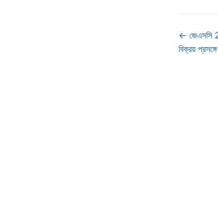
←
জেএসসি 20
বিক্রয় প্রসঙ্গে