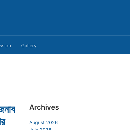
ssion
Gallery
 জনাব
Archives
ের
August 2026
July 2026