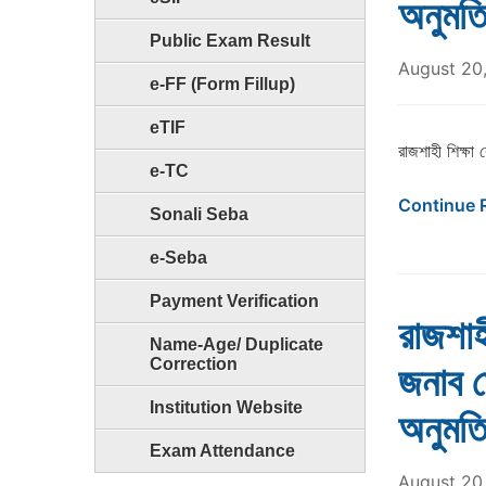
অনুমত
Public Exam Result
August 20
e-FF (Form Fillup)
eTIF
রাজশাহী শিক্ষা
e-TC
Continue 
Sonali Seba
e-Seba
Payment Verification
রাজশাহ
Name-Age/ Duplicate
Correction
জনাব ম
Institution Website
অনুমত
Exam Attendance
August 20