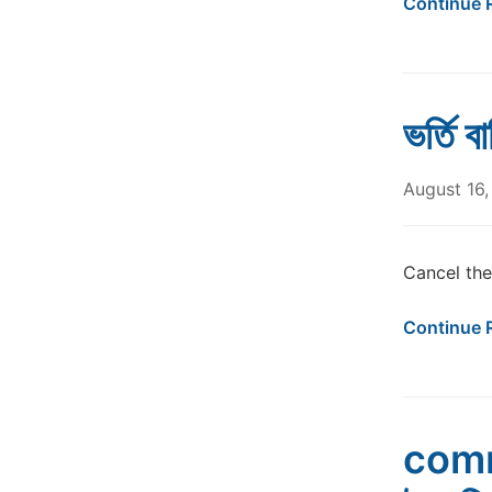
Continue 
ভর্তি ব
August 16,
Cancel the
Continue 
commi