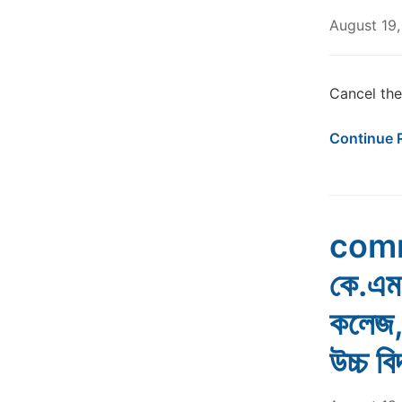
August 19,
Cancel the
Continue 
comm
কে.এম.
কলেজ, 
উচ্চ ব