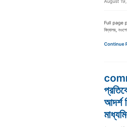
August 19,
Full page phot
বিদ্যালয়, নওশে
Continue 
comm
প্রতিব
আদর্শ ন
মাধ্যম