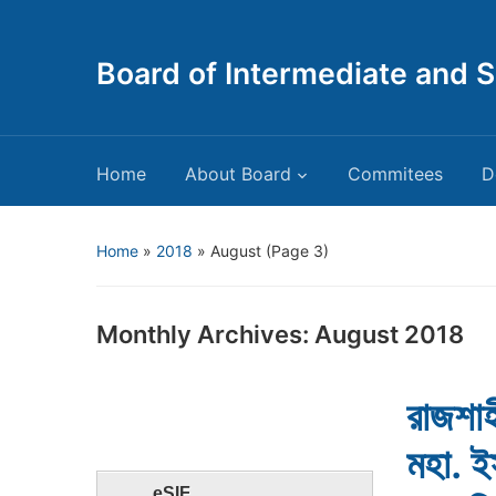
Board of Intermediate and 
Home
About Board
Commitees
D
Home
»
2018
»
August
(Page 3)
Monthly Archives:
August 2018
রাজশাহী
মহা. ই
eSIF