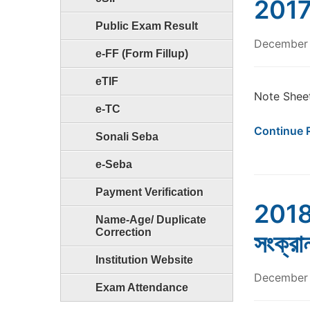
201
Public Exam Result
December 
e-FF (Form Fillup)
eTIF
Note Shee
e-TC
Continue 
Sonali Seba
e-Seba
Payment Verification
2018 স
Name-Age/ Duplicate
Correction
সংক্রান
Institution Website
December 
Exam Attendance