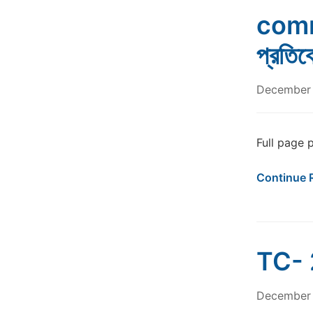
comm
প্রতিব
December 
Full page pho
Continue 
TC- 
December 