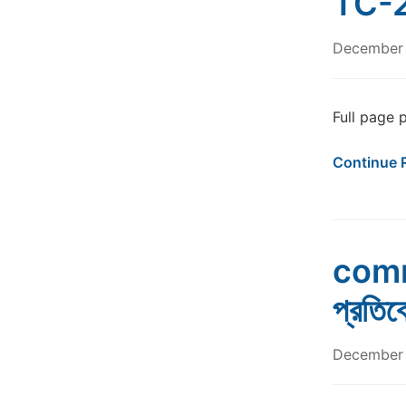
TC-2
December 
Full page 
Continue 
comm
প্রতিব
December 