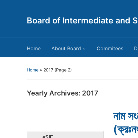
Board of Intermediate and 
Home
About Board
Commitees
D
Home
»
2017
(Page 2)
Yearly Archives:
2017
নাম স
(ক্র
eSIF