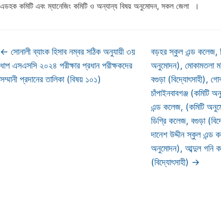
এডহক কমিটি এবং ম্যানেজিং কমিটি ও অন্যান্য বিষয় অনুমোদন, সকল জেলা ।
←
সোনালী ব্যাংক হিসাব নম্বর সঠিক অনুযায়ী ৩য়
বড়হর স্কুল এন্ড কলেজ, 
ধাপ এসএসসি ২০২৪ পরীক্ষার প্রধান পরীক্ষকদের
অনুমোদন), মোকামতলা মহি
সম্মানী প্রদানের তালিকা (বিষয় ১০১)
বগুড়া (বিদ্যোৎসাহী), গ
চাঁপাইনবাবগঞ্জ (কমিটি অ
এন্ড কলেজ, (কমিটি অনু
ডিগ্রি কলেজ, বগুড়া (বিদ
দানেশ উদ্দীন স্কুল এন্ড 
অনুমোদন), আব্দুল গনি 
(বিদ্যোৎসাহী)
→