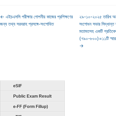
←
এইচএসসি পরীক্ষার গোপনীয় কাজের প্রশিক্ষণের
২৯-১০-২০২৫ তারিখ অনু
জন্য তথ্য সরবরাহ প্রসঙ্গে-সংশোধিত
সংশোধন সভার সিদ্ধান্ত তদ
মতামতসহ একটি প্রতিবেদন
(৭৯০-৮০০)=১১টি স্মা
→
eSIF
Public Exam Result
e-FF (Form Fillup)